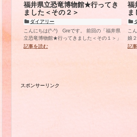
福井県立恐竜博物館★行ってき
福
ました＜その２＞
ま
ダイアリー
こんにちは(^-^) Greです。 前回の「福井県
こん
立恐竜博物館★行ってきました＜その１＞」
娘
の 続きです！ またまた長文
まい
記事を読む
記
スポンサーリンク