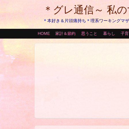
＊グレ通信～ 私
＊本好き＆片頭痛持ち＊理系ワーキングマ
HOME
家計＆節約
思うこと
暮らし
子育