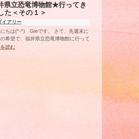
井県立恐竜博物館★行ってき
した＜その１＞
ダイアリー
にちは(^-^) Greです。 さて、先週末に
２の希望で、福井県立恐竜博物館に行って
りました✧ とても
事を読む