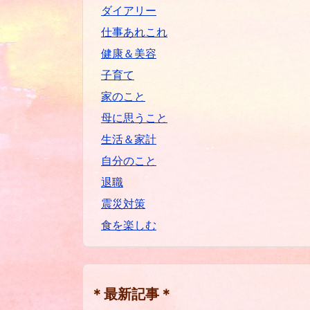
ダイアリー
仕事あれこれ
健康＆美容
子育て
家のこと
母に思うこと
生活＆家計
自分のこと
退職
震災対策
食を楽しむ
＊最新記事＊