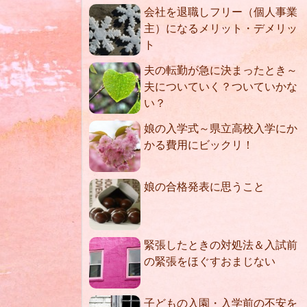
会社を退職しフリー（個人事業
主）になるメリット・デメリッ
ト
夫の転勤が急に決まったとき～
夫についていく？ついていかな
い？
娘の入学式～県立高校入学にか
かる費用にビックリ！
娘の合格発表に思うこと
緊張したときの対処法＆入試前
の緊張をほぐすおまじない
子どもの入園・入学前の不安を