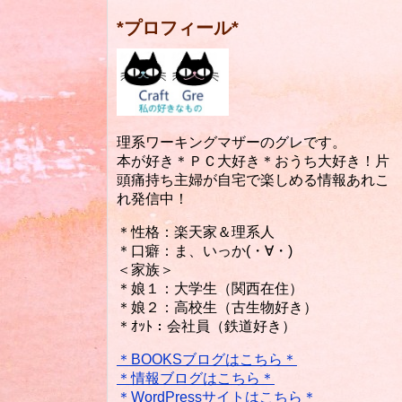
*プロフィール*
理系ワーキングマザーのグレです。
本が好き＊ＰＣ大好き＊おうち大好き！片
頭痛持ち主婦が自宅で楽しめる情報あれこ
れ発信中！
＊性格：楽天家＆理系人
＊口癖：ま、いっか(・∀・)
＜家族＞
＊娘１：大学生（関西在住）
＊娘２：高校生（古生物好き）
＊ｵｯﾄ：会社員（鉄道好き）
＊BOOKSブログはこちら＊
＊情報ブログはこちら＊
＊WordPressサイトはこちら＊