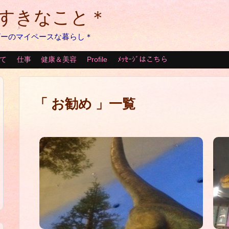
のすきなこと＊
ザーのマイペースな暮らし＊
て
仕事
健康＆美容
Profile
ﾒｯｾｰｼﾞはこちら
「 お勧め 」一覧