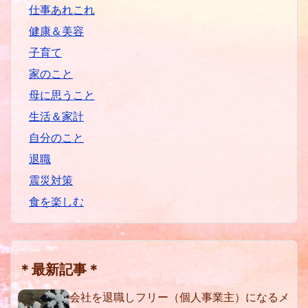
仕事あれこれ
健康＆美容
子育て
家のこと
母に思うこと
生活＆家計
自分のこと
退職
震災対策
食を楽しむ
＊最新記事＊
会社を退職しフリー（個人事業主）になるメ