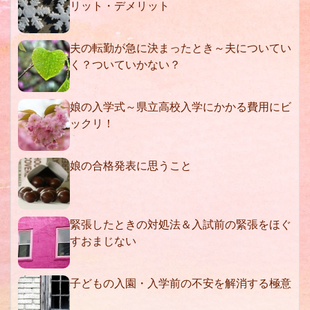
リット・デメリット
夫の転勤が急に決まったとき～夫についてい
く？ついていかない？
娘の入学式～県立高校入学にかかる費用にビ
ックリ！
娘の合格発表に思うこと
緊張したときの対処法＆入試前の緊張をほぐ
すおまじない
子どもの入園・入学前の不安を解消する極意