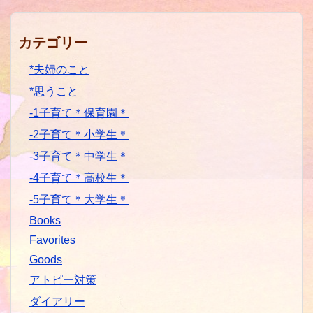
カテゴリー
*夫婦のこと
*思うこと
-1子育て＊保育園＊
-2子育て＊小学生＊
-3子育て＊中学生＊
-4子育て＊高校生＊
-5子育て＊大学生＊
Books
Favorites
Goods
アトピー対策
ダイアリー