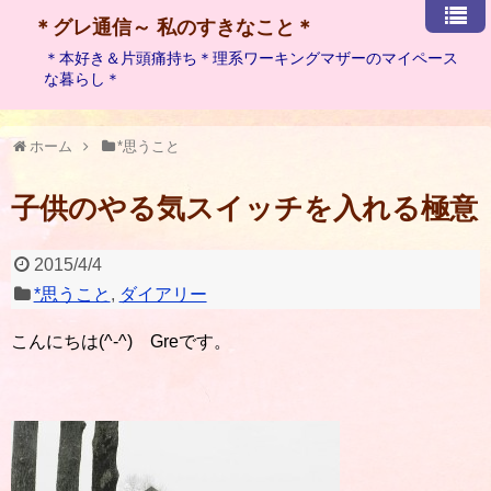
＊グレ通信～ 私のすきなこと＊
＊本好き＆片頭痛持ち＊理系ワーキングマザーのマイペース
な暮らし＊
ホーム
*思うこと
子供のやる気スイッチを入れる極意
2015/4/4
*思うこと
,
ダイアリー
こんにちは(^-^) Greです。