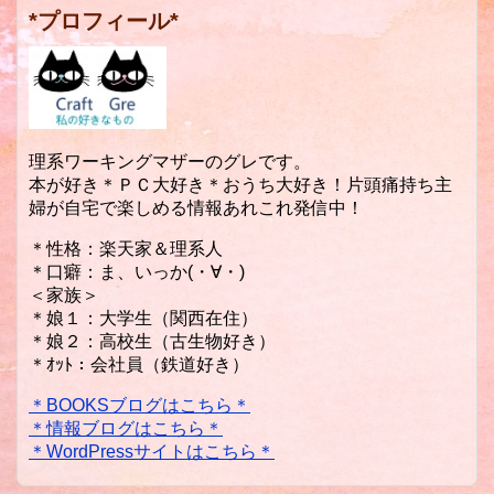
*プロフィール*
理系ワーキングマザーのグレです。
本が好き＊ＰＣ大好き＊おうち大好き！片頭痛持ち主
婦が自宅で楽しめる情報あれこれ発信中！
＊性格：楽天家＆理系人
＊口癖：ま、いっか(・∀・)
＜家族＞
＊娘１：大学生（関西在住）
＊娘２：高校生（古生物好き）
＊ｵｯﾄ：会社員（鉄道好き）
＊BOOKSブログはこちら＊
＊情報ブログはこちら＊
＊WordPressサイトはこちら＊