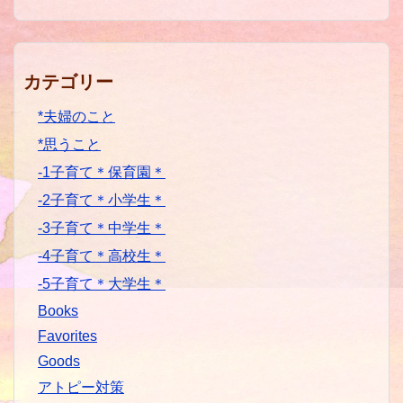
カテゴリー
*夫婦のこと
*思うこと
-1子育て＊保育園＊
-2子育て＊小学生＊
-3子育て＊中学生＊
-4子育て＊高校生＊
-5子育て＊大学生＊
Books
Favorites
Goods
アトピー対策