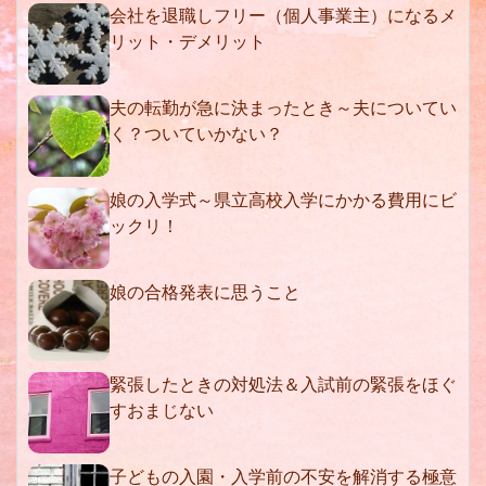
会社を退職しフリー（個人事業主）になるメ
リット・デメリット
夫の転勤が急に決まったとき～夫についてい
く？ついていかない？
娘の入学式～県立高校入学にかかる費用にビ
ックリ！
娘の合格発表に思うこと
緊張したときの対処法＆入試前の緊張をほぐ
すおまじない
子どもの入園・入学前の不安を解消する極意