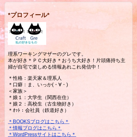
*プロフィール*
理系ワーキングマザーのグレです。
本が好き＊ＰＣ大好き＊おうち大好き！片頭痛持ち主
婦が自宅で楽しめる情報あれこれ発信中！
＊性格：楽天家＆理系人
＊口癖：ま、いっか(・∀・)
＜家族＞
＊娘１：大学生（関西在住）
＊娘２：高校生（古生物好き）
＊ｵｯﾄ：会社員（鉄道好き）
＊BOOKSブログはこちら＊
＊情報ブログはこちら＊
＊WordPressサイトはこちら＊