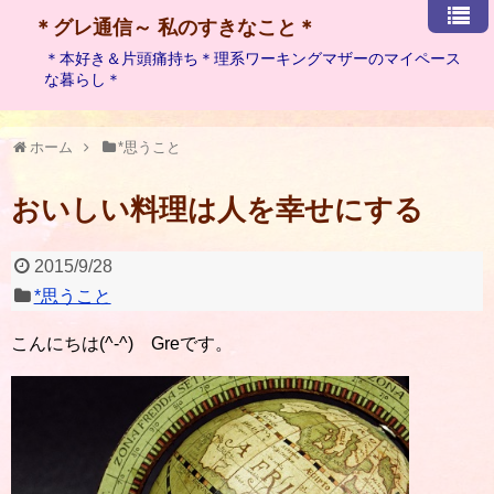
＊グレ通信～ 私のすきなこと＊
＊本好き＆片頭痛持ち＊理系ワーキングマザーのマイペース
な暮らし＊
ホーム
*思うこと
おいしい料理は人を幸せにする
2015/9/28
*思うこと
こんにちは(^-^) Greです。