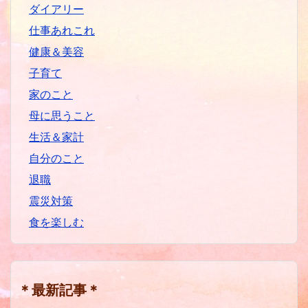
ダイアリー
仕事あれこれ
健康＆美容
子育て
家のこと
母に思うこと
生活＆家計
自分のこと
退職
震災対策
食を楽しむ
＊最新記事＊