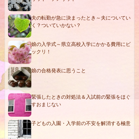
夫の転勤が急に決まったとき～夫についてい
く？ついていかない？
娘の入学式～県立高校入学にかかる費用にビ
ックリ！
娘の合格発表に思うこと
緊張したときの対処法＆入試前の緊張をほぐ
すおまじない
子どもの入園・入学前の不安を解消する極意