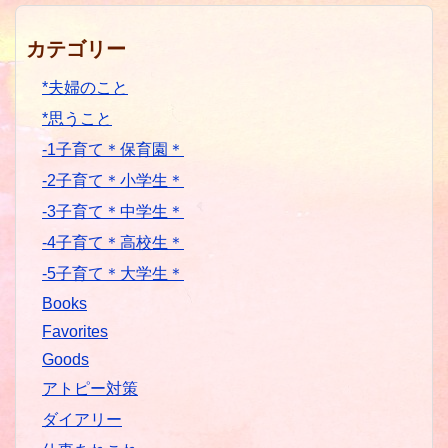
カテゴリー
*夫婦のこと
*思うこと
-1子育て＊保育園＊
-2子育て＊小学生＊
-3子育て＊中学生＊
-4子育て＊高校生＊
-5子育て＊大学生＊
Books
Favorites
Goods
アトピー対策
ダイアリー