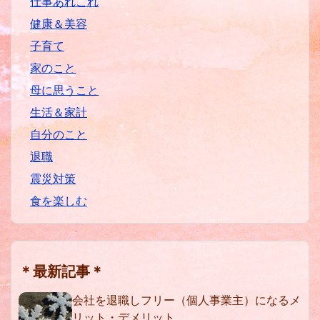
仕事あれこれ
健康＆美容
子育て
家のこと
母に思うこと
生活＆家計
自分のこと
退職
震災対策
食を楽しむ
＊最新記事＊
会社を退職しフリー（個人事業主）になるメ
リット・デメリット