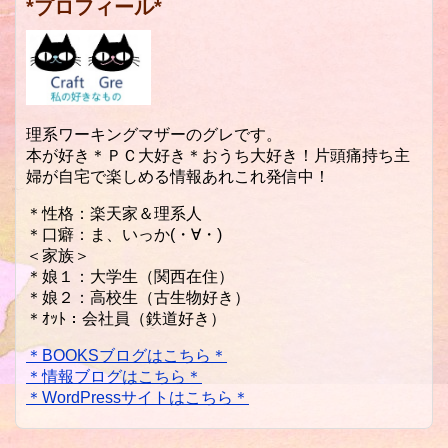
*プロフィール*
理系ワーキングマザーのグレです。
本が好き＊ＰＣ大好き＊おうち大好き！片頭痛持ち主
婦が自宅で楽しめる情報あれこれ発信中！
＊性格：楽天家＆理系人
＊口癖：ま、いっか(・∀・)
＜家族＞
＊娘１：大学生（関西在住）
＊娘２：高校生（古生物好き）
＊ｵｯﾄ：会社員（鉄道好き）
＊BOOKSブログはこちら＊
＊情報ブログはこちら＊
＊WordPressサイトはこちら＊