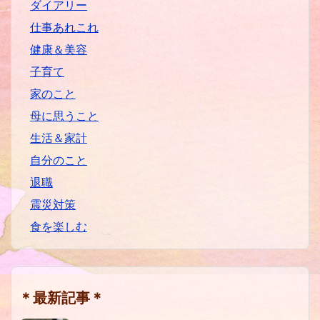
ダイアリー
仕事あれこれ
健康＆美容
子育て
家のこと
母に思うこと
生活＆家計
自分のこと
退職
震災対策
食を楽しむ
＊最新記事＊