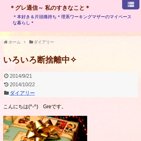
＊グレ通信～ 私のすきなこと＊
＊本好き＆片頭痛持ち＊理系ワーキングマザーのマイペース
な暮らし＊
ホーム
ダイアリー
いろいろ断捨離中✧
2014/9/21
2014/10/22
ダイアリー
こんにちは(^-^) Greです。