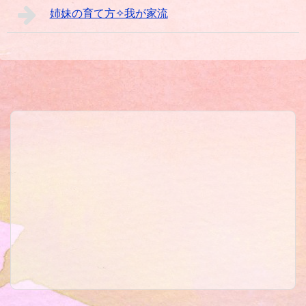
姉妹の育て方✧我が家流