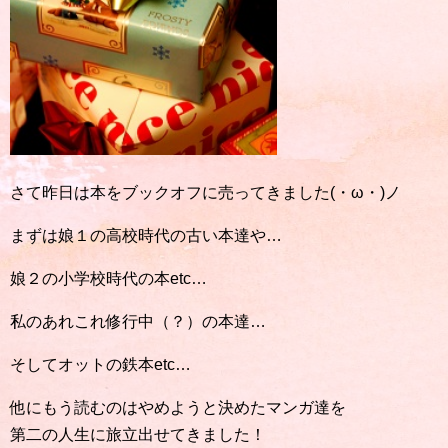
さて昨日は本をブックオフに売ってきました(・ω・)ノ
まずは娘１の高校時代の古い本達や…
娘２の小学校時代の本etc…
私のあれこれ修行中（？）の本達…
そしてオットの鉄本etc…
他にもう読むのはやめようと決めたマンガ達を
第二の人生に旅立出せてきました！