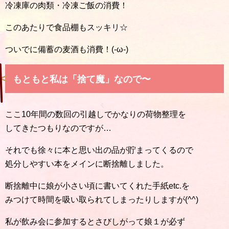
冷凍庫の肉類・冷凍ご飯の消費！
このあたりで食品棚もスッキリ☆
ついでに備蓄の麦酒も消費！(-ω-)
もともと私は「捨て魔」なので〜
ここ10年間の数回の引越しでかなりの荷物整理を
してきたつもりなのですが…
それでも徐々に本と思い出の品が貯まってくるので
処分しやすい本をメインに断捨離しました。
断捨離中に娘が小さい頃に書いてくれた手紙etc.を
みつけて時間を吸い取られてしまったりしますが(^^)
私が飲み会に参加するとさびしがって娘１が必ず