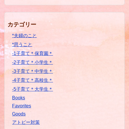
カテゴリー
*夫婦のこと
*思うこと
-1子育て＊保育園＊
-2子育て＊小学生＊
-3子育て＊中学生＊
-4子育て＊高校生＊
-5子育て＊大学生＊
Books
Favorites
Goods
アトピー対策