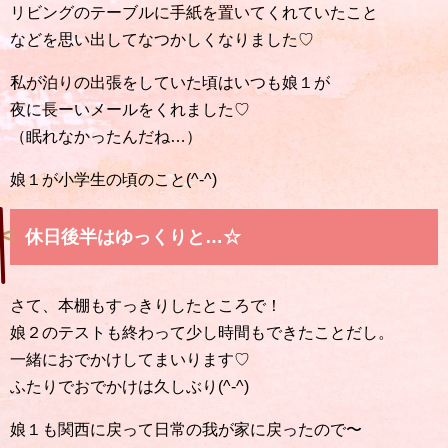
リビングのテーブルに手紙を置いてくれていたこと
などを思い出してなつかしくなりました♡
私が泊りの出張をしていた頃はいつも娘１が
夜に長ーいメールをくれました♡
（眠れなかったんだね…）
娘１が小学生の頃のこと(^-^)
休日後半はゆっくりと…☆
さて、本棚もすっきりしたところで！
娘２のテストも終わって少し時間もできたことだし。
一緒におでかけしてまいります♡
ふたりでおでかけは久しぶり(^-^)
娘１も関西に戻って日常の我が家に戻ったので〜