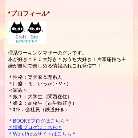
*プロフィール*
理系ワーキングマザーのグレです。
本が好き＊ＰＣ大好き＊おうち大好き！片頭痛持ち主
婦が自宅で楽しめる情報あれこれ発信中！
＊性格：楽天家＆理系人
＊口癖：ま、いっか(・∀・)
＜家族＞
＊娘１：大学生（関西在住）
＊娘２：高校生（古生物好き）
＊ｵｯﾄ：会社員（鉄道好き）
＊BOOKSブログはこちら＊
＊情報ブログはこちら＊
＊WordPressサイトはこちら＊