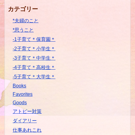
カテゴリー
*夫婦のこと
*思うこと
-1子育て＊保育園＊
-2子育て＊小学生＊
-3子育て＊中学生＊
-4子育て＊高校生＊
-5子育て＊大学生＊
Books
Favorites
Goods
アトピー対策
ダイアリー
仕事あれこれ