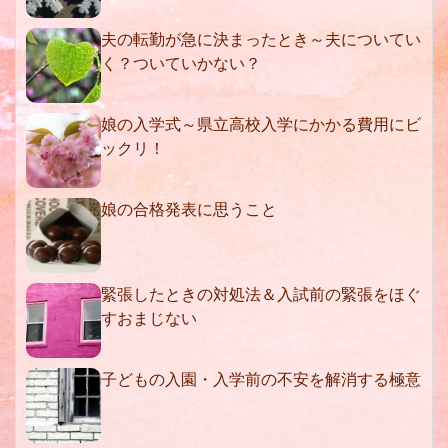
夫の転勤が急に決まったとき～夫についてい
く？ついていかない？
娘の入学式～県立高校入学にかかる費用にビ
ックリ！
娘の合格発表に思うこと
緊張したときの対処法＆入試前の緊張をほぐ
すおまじない
子どもの入園・入学前の不安を解消する極意