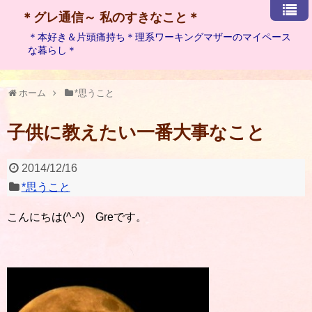
＊グレ通信～ 私のすきなこと＊
＊本好き＆片頭痛持ち＊理系ワーキングマザーのマイペース
な暮らし＊
ホーム
*思うこと
子供に教えたい一番大事なこと
2014/12/16
*思うこと
こんにちは(^-^) Greです。