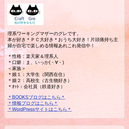
理系ワーキングマザーのグレです。
本が好き＊ＰＣ大好き＊おうち大好き！片頭痛持ち主
婦が自宅で楽しめる情報あれこれ発信中！
＊性格：楽天家＆理系人
＊口癖：ま、いっか(・∀・)
＜家族＞
＊娘１：大学生（関西在住）
＊娘２：高校生（古生物好き）
＊ｵｯﾄ：会社員（鉄道好き）
＊BOOKSブログはこちら＊
＊情報ブログはこちら＊
＊WordPressサイトはこちら＊