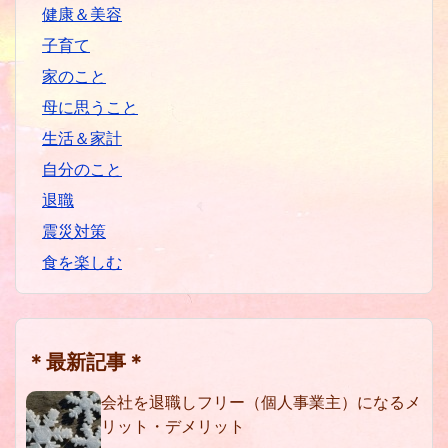
健康＆美容
子育て
家のこと
母に思うこと
生活＆家計
自分のこと
退職
震災対策
食を楽しむ
＊最新記事＊
会社を退職しフリー（個人事業主）になるメ
リット・デメリット