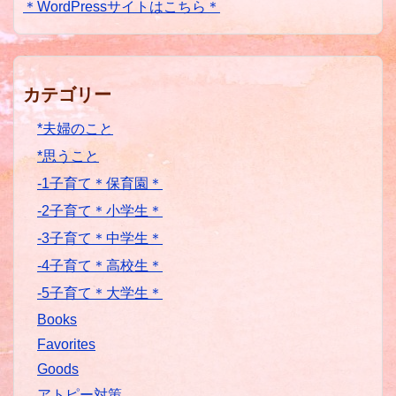
＊WordPressサイトはこちら＊
カテゴリー
*夫婦のこと
*思うこと
-1子育て＊保育園＊
-2子育て＊小学生＊
-3子育て＊中学生＊
-4子育て＊高校生＊
-5子育て＊大学生＊
Books
Favorites
Goods
アトピー対策