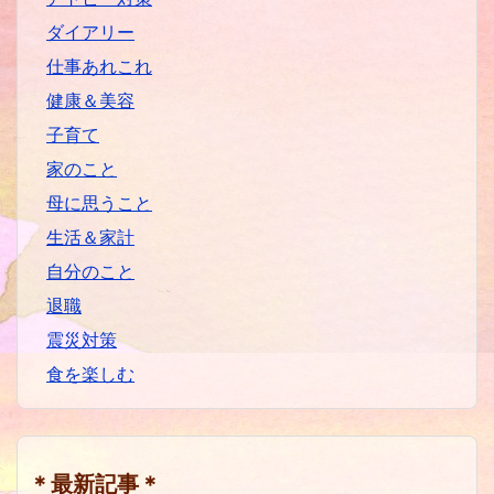
ダイアリー
仕事あれこれ
健康＆美容
子育て
家のこと
母に思うこと
生活＆家計
自分のこと
退職
震災対策
食を楽しむ
＊最新記事＊