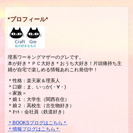
*プロフィール*
理系ワーキングマザーのグレです。
本が好き＊ＰＣ大好き＊おうち大好き！片頭痛持ち主
婦が自宅で楽しめる情報あれこれ発信中！
＊性格：楽天家＆理系人
＊口癖：ま、いっか(・∀・)
＜家族＞
＊娘１：大学生（関西在住）
＊娘２：高校生（古生物好き）
＊ｵｯﾄ：会社員（鉄道好き）
＊BOOKSブログはこちら＊
＊情報ブログはこちら＊