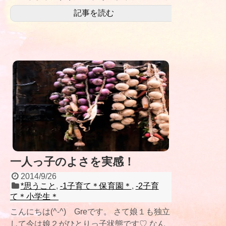
をいうので… 次女の娘２
記事を読む
一人っ子のよさを実感！
2014/9/26
*思うこと
,
-1子育て＊保育園＊
,
-2子育
て＊小学生＊
こんにちは(^-^) Greです。 さて娘１も独立
して今は娘２がひとりっ子状態です♡ なん