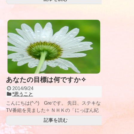
あなたの目標は何ですか✧
2014/9/24
*思うこと
こんにちは(^-^) Greです。 先日、ステキな
TV番組を見ました✧ ＮＨＫの「にっぽん紀
行〜励ましの坂を登りきれ！」
記事を読む