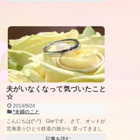
夫がいなくなって気づいたこと
☆
2014/9/24
*夫婦のこと
こんにちは(^-^) Greです。 さて、オットが
北海道☆ひとり鉄道の旅から 戻ってきまし
た♡ ５日間フルに鉄道に乗り
記事を読む