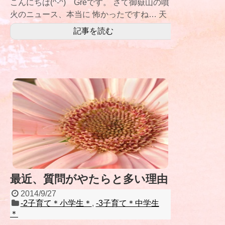
こんにちは(^-^) Greです。 さて御嶽山の噴
火のニュース、本当に 怖かったですね… 天
災の恐ろしさをまざまざと見
記事を読む
最近、質問がやたらと多い理由
2014/9/27
-2子育て＊小学生＊
,
-3子育て＊中学生
＊