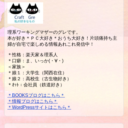
理系ワーキングマザーのグレです。
本が好き＊ＰＣ大好き＊おうち大好き！片頭痛持ち主
婦が自宅で楽しめる情報あれこれ発信中！
＊性格：楽天家＆理系人
＊口癖：ま、いっか(・∀・)
＜家族＞
＊娘１：大学生（関西在住）
＊娘２：高校生（古生物好き）
＊ｵｯﾄ：会社員（鉄道好き）
＊BOOKSブログはこちら＊
＊情報ブログはこちら＊
＊WordPressサイトはこちら＊