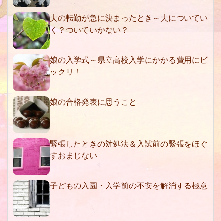
夫の転勤が急に決まったとき～夫についてい
く？ついていかない？
娘の入学式～県立高校入学にかかる費用にビ
ックリ！
娘の合格発表に思うこと
緊張したときの対処法＆入試前の緊張をほぐ
すおまじない
子どもの入園・入学前の不安を解消する極意