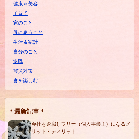
健康＆美容
子育て
家のこと
母に思うこと
生活＆家計
自分のこと
退職
震災対策
食を楽しむ
＊最新記事＊
会社を退職しフリー（個人事業主）になるメ
リット・デメリット