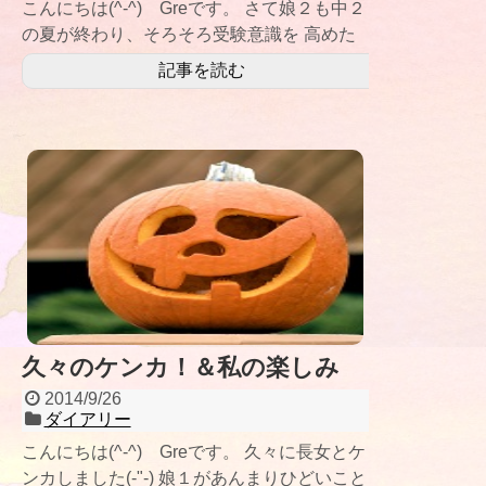
こんにちは(^-^) Greです。 さて娘２も中２
の夏が終わり、そろそろ受験意識を 高めた
いところ♡ といっても本人はやる
記事を読む
久々のケンカ！＆私の楽しみ
2014/9/26
ダイアリー
こんにちは(^-^) Greです。 久々に長女とケ
ンカしました(-"-) 娘１があんまりひどいこと