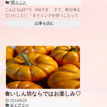
*思うこと
こんにちは(^-^) Greです。 さて、昨日考え
ていたこと♡ 「タイミングを待つことって
すごく大切なことだなぁ…」
記事を読む
食いしん坊ならではお楽しみ♡
2014/9/28
ダイアリー