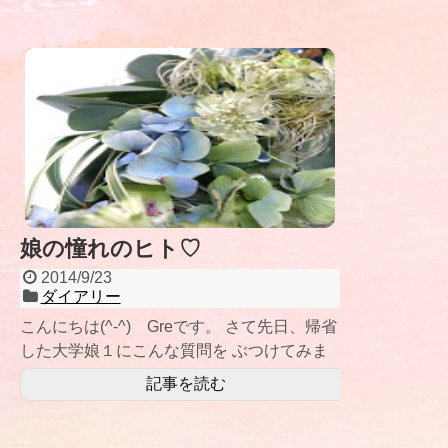
娘の憧れのヒト♡
2014/9/23
ダイアリー
こんにちは(^-^) Greです。 さて先日、帰省
した大学娘１にこんな質問を ぶつけてみま
した。 母「かっこいい先輩とか憧
記事を読む