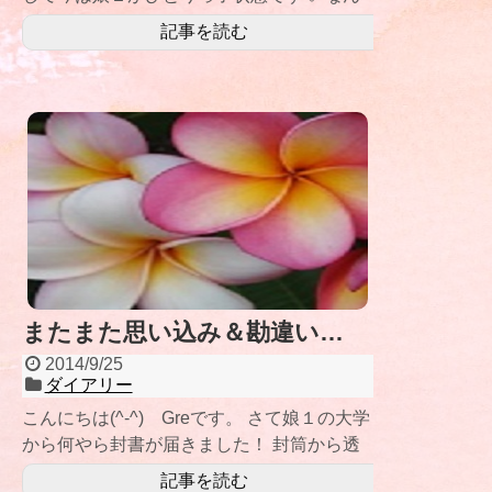
だか以前よりのびのびとして見えるの
記事を読む
またまた思い込み＆勘違い…
2014/9/25
ダイアリー
こんにちは(^-^) Greです。 さて娘１の大学
から何やら封書が届きました！ 封筒から透
けて見える文字… 「学園祭のお知
記事を読む