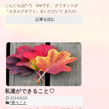
こんにちは(^-^) Greです。 さてオットが
『カタログギフト』をいただいて きたの
で〜 夫・私・娘２の３人でおでこ
記事を読む
私達ができること♡
2014/9/28
*思うこと