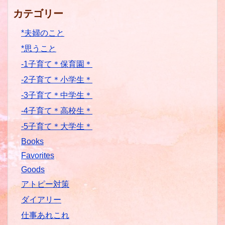
カテゴリー
*夫婦のこと
*思うこと
-1子育て＊保育園＊
-2子育て＊小学生＊
-3子育て＊中学生＊
-4子育て＊高校生＊
-5子育て＊大学生＊
Books
Favorites
Goods
アトピー対策
ダイアリー
仕事あれこれ