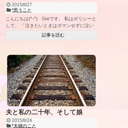
2015/8/27
*思うこと
こんにちは(^-^) Greです。 私はポリシーと
して、 「泣きたいときはガマンせずに泣い
ていい」 と決め
記事を読む
夫と私の二十年、そして娘
2015/8/24
*夫婦のこと