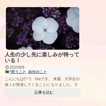
人生の少し先に楽しみが待って
いる！
2015/8/9
*思うこと
,
自分のこと
こんにちは(^-^) Greです。 来週、大学生の
娘１が帰省してくることに なりました。 3
月以来なので5カ月ぶり
記事を読む