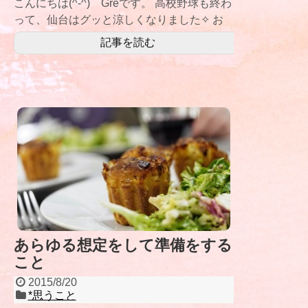
こんにちは(^-^) Greです。 高校野球も終わ
って、仙台はグッと涼しくなりました✧ お
風呂上りにアイ
記事を読む
あらゆる想定をして準備をする
こと
2015/8/20
*思うこと