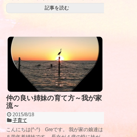
娘がいる親にとって背筋
記事を読む
仲の良い姉妹の育て方～我が家
流～
2015/8/18
子育て
こんにちは(^-^) Greです。 我が家の娘達は
５学年差姉妹です。 長女が４歳の時に妹が