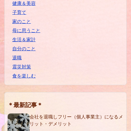
健康＆美容
子育て
家のこと
母に思うこと
生活＆家計
自分のこと
退職
震災対策
食を楽しむ
＊最新記事＊
会社を退職しフリー（個人事業主）になるメ
リット・デメリット