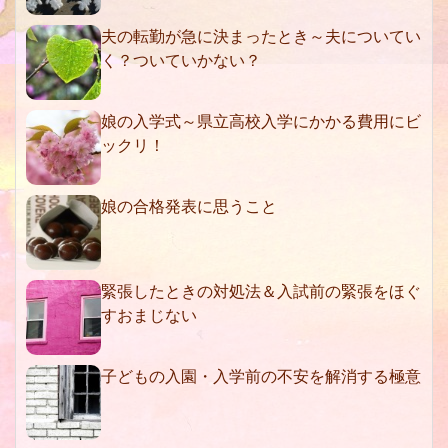
夫の転勤が急に決まったとき～夫についてい
く？ついていかない？
娘の入学式～県立高校入学にかかる費用にビ
ックリ！
娘の合格発表に思うこと
緊張したときの対処法＆入試前の緊張をほぐ
すおまじない
子どもの入園・入学前の不安を解消する極意