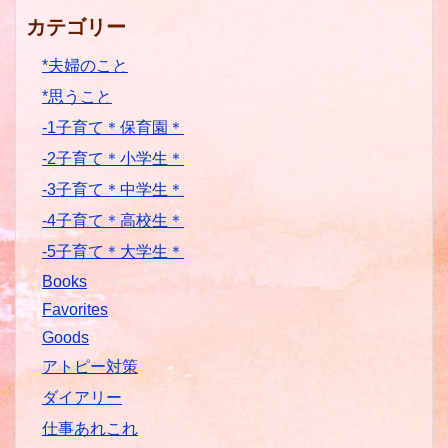
カテゴリー
*夫婦のこと
*思うこと
-1子育て＊保育園＊
-2子育て＊小学生＊
-3子育て＊中学生＊
-4子育て＊高校生＊
-5子育て＊大学生＊
Books
Favorites
Goods
アトピー対策
ダイアリー
仕事あれこれ