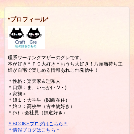
*プロフィール*
理系ワーキングマザーのグレです。
本が好き＊ＰＣ大好き＊おうち大好き！片頭痛持ち主
婦が自宅で楽しめる情報あれこれ発信中！
＊性格：楽天家＆理系人
＊口癖：ま、いっか(・∀・)
＜家族＞
＊娘１：大学生（関西在住）
＊娘２：高校生（古生物好き）
＊ｵｯﾄ：会社員（鉄道好き）
＊BOOKSブログはこちら＊
＊情報ブログはこちら＊