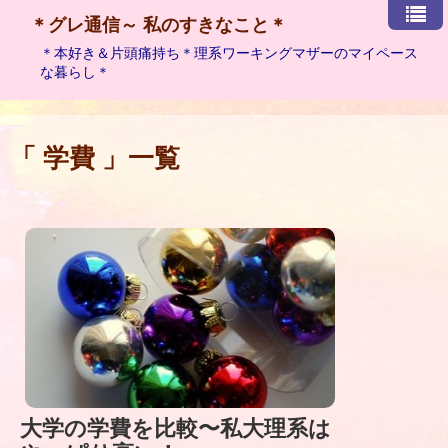
＊グレ通信～ 私のすきなこと＊
＊本好き＆片頭痛持ち＊理系ワーキングマザーのマイペース
な暮らし＊
「 学費 」一覧
大学の学費を比較〜私大理系は