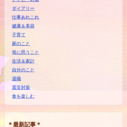
ダイアリー
仕事あれこれ
健康＆美容
子育て
家のこと
母に思うこと
生活＆家計
自分のこと
退職
震災対策
食を楽しむ
＊最新記事＊