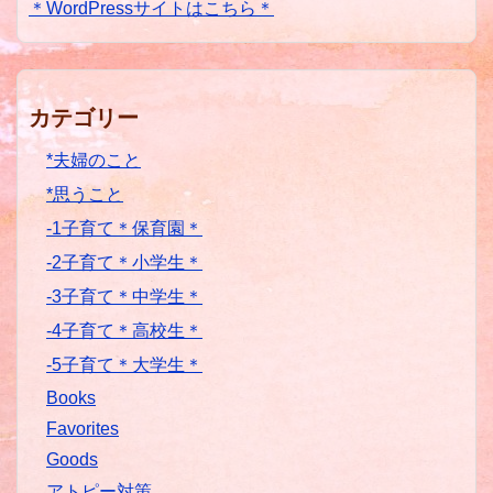
＊WordPressサイトはこちら＊
カテゴリー
*夫婦のこと
*思うこと
-1子育て＊保育園＊
-2子育て＊小学生＊
-3子育て＊中学生＊
-4子育て＊高校生＊
-5子育て＊大学生＊
Books
Favorites
Goods
アトピー対策