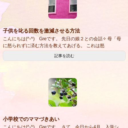
子供を叱る回数を激減させる方法
こんにちは(^-^) Greです。 先日の娘２との会話✧ 母「母
に怒られずに済む方法を教えてあげる。 これは怒
記事を読む
小学校でのママづきあい
こんにちは(^-^) Greです。 さて、今日から4月。入学シ