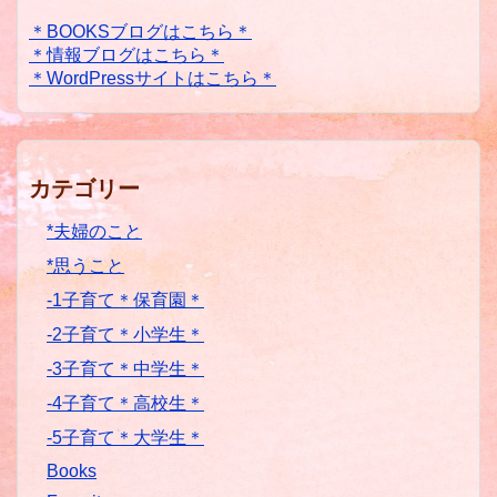
＊BOOKSブログはこちら＊
＊情報ブログはこちら＊
＊WordPressサイトはこちら＊
カテゴリー
*夫婦のこと
*思うこと
-1子育て＊保育園＊
-2子育て＊小学生＊
-3子育て＊中学生＊
-4子育て＊高校生＊
-5子育て＊大学生＊
Books