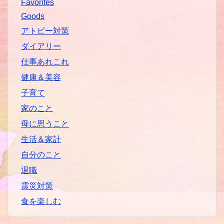
Favorites
Goods
アトピー対策
ダイアリー
仕事あれこれ
健康＆美容
子育て
家のこと
母に思うこと
生活＆家計
自分のこと
退職
震災対策
食を楽しむ