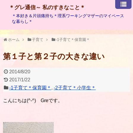
＊グレ通信～ 私のすきなこと＊
＊本好き＆片頭痛持ち＊理系ワーキングマザーのマイペース
な暮らし＊
ホーム
子育て
-1子育て＊保育園＊
第１子と第２子の大きな違い
2014/8/20
2017/1/22
-1子育て＊保育園＊
,
-2子育て＊小学生＊
こんにちは(^-^) Greです。