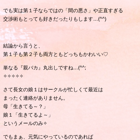
でも実は第１子ならではの「間の悪さ」や正直すぎる
交渉術もとっても好きだったりもします…(^^)
結論から言うと、
第１子も第２子も両方ともどっちもかわいい♡
単なる『親バカ』丸出しですね…(^^;
✧✧✧✧✧
さて長女の娘１はサークルが忙しくて最近は
まったく連絡がありません。
母「生きてる～？」
娘１「生きてるよ～」
というメールのみ✧
でもまぁ、元気にやっているのであれば