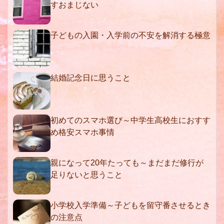
すおまじない
子どもの入園・入学前の不安を解消する極意
結婚記念日に思うこと
初めてのスマホ選び～中学生高校生におすす
め格安スマホ事情
親になって20年たっても～まだまだ修行が
足りないと思うこと
小学校入学準備～子どもを留守番させるとき
の注意点