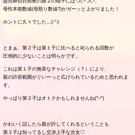
提出締切日前夜の娘２の様子にはついつい、
母性本能数値(母怒り数値?)がガーッと上がりました！
ホントに久々でした…(-“-)
とまぁ、第２子は第１子に比べると叱られる回数が
圧倒的に少ないことは明らかです。
これは第１子の無茶なチャレンジ（？）により、
親の許容範囲がぐいーっと広げられているためと思われま
す。
やっぱり第２子はオトクかもしれませんね(^-^)
かわいく話したら親が許してくれるということも
第２子は知ってるし交渉上手な次女♡