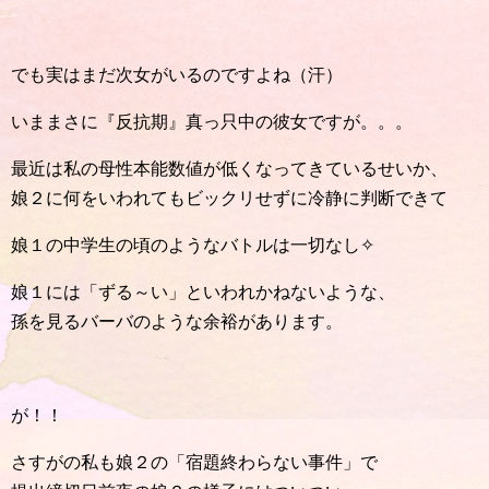
でも実はまだ次女がいるのですよね（汗）
いままさに『反抗期』真っ只中の彼女ですが。。。
最近は私の母性本能数値が低くなってきているせいか、
娘２に何をいわれてもビックリせずに冷静に判断できて
娘１の中学生の頃のようなバトルは一切なし✧
娘１には「ずる～い」といわれかねないような、
孫を見るバーバのような余裕があります。
が！！
さすがの私も娘２の「宿題終わらない事件」で