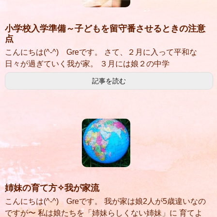
小学校入学準備～子どもを留守番させるときの注意
点
こんにちは(^-^) Greです。 さて、２月に入って平和な
日々が過ぎていく我が家。 ３月には娘２の中学
記事を読む
姉妹の育て方✧我が家流
こんにちは(^-^) Greです。 我が家は娘2人が5歳違いなの
ですが〜 私は娘たちを「姉妹らしくない姉妹」に 育てよ