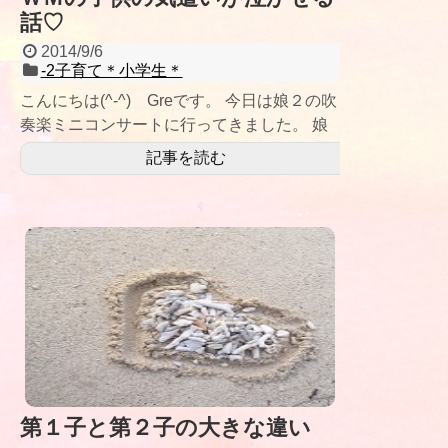
話♡
2014/9/6
-2子育て＊小学生＊
こんにちは(^-^) Greです。 今日は娘２の吹
奏楽ミニコンサートに行ってきました。 娘
２が朝、家を出る時は、 「来
記事を読む
第１子と第２子の大きな違い