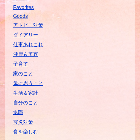
Favorites
Goods
アトピー対策
ダイアリー
仕事あれこれ
健康＆美容
子育て
家のこと
母に思うこと
生活＆家計
自分のこと
退職
震災対策
食を楽しむ