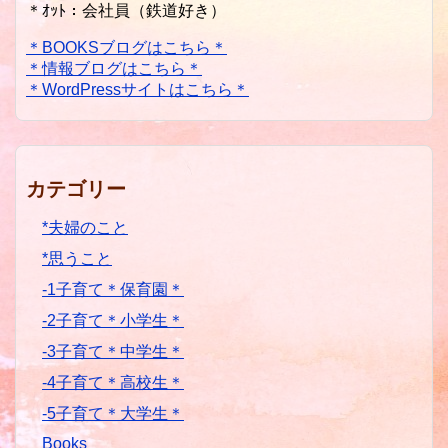
＊ｵｯﾄ：会社員（鉄道好き）
＊BOOKSブログはこちら＊
＊情報ブログはこちら＊
＊WordPressサイトはこちら＊
カテゴリー
*夫婦のこと
*思うこと
-1子育て＊保育園＊
-2子育て＊小学生＊
-3子育て＊中学生＊
-4子育て＊高校生＊
-5子育て＊大学生＊
Books