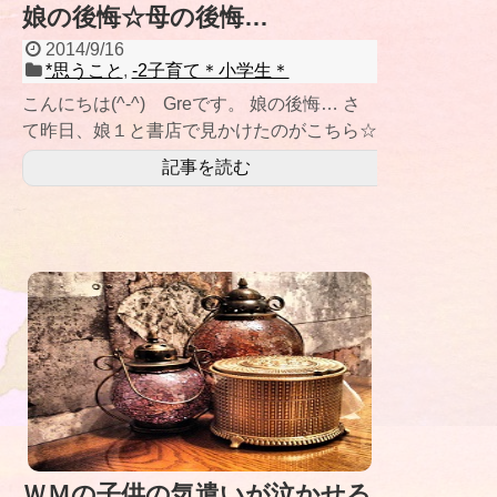
娘の後悔☆母の後悔…
2014/9/16
*思うこと
,
-2子育て＊小学生＊
こんにちは(^-^) Greです。 娘の後悔… さ
て昨日、娘１と書店で見かけたのがこちら☆
大人の科学シリーズ
記事を読む
ＷＭの子供の気遣いが泣かせる