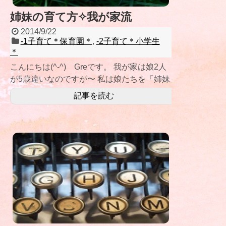
姉妹の育て方✧我が家流
2014/9/22
-1子育て＊保育園＊
,
-2子育て＊小学生
＊
こんにちは(^-^) Greです。 我が家は娘2人
が5歳違いなのですが〜 私は娘たちを「姉妹
らしくない姉妹」に 育てよ
記事を読む