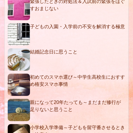
緊張したときの対処法＆入試前の緊張をほぐ
すおまじない
子どもの入園・入学前の不安を解消する極意
結婚記念日に思うこと
初めてのスマホ選び～中学生高校生におすす
め格安スマホ事情
親になって20年たっても～まだまだ修行が
足りないと思うこと
小学校入学準備～子どもを留守番させるとき