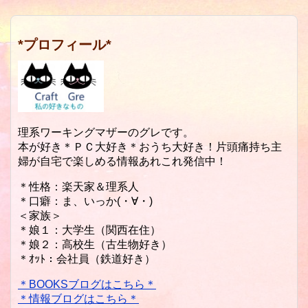
*プロフィール*
理系ワーキングマザーのグレです。
本が好き＊ＰＣ大好き＊おうち大好き！片頭痛持ち主
婦が自宅で楽しめる情報あれこれ発信中！
＊性格：楽天家＆理系人
＊口癖：ま、いっか(・∀・)
＜家族＞
＊娘１：大学生（関西在住）
＊娘２：高校生（古生物好き）
＊ｵｯﾄ：会社員（鉄道好き）
＊BOOKSブログはこちら＊
＊情報ブログはこちら＊