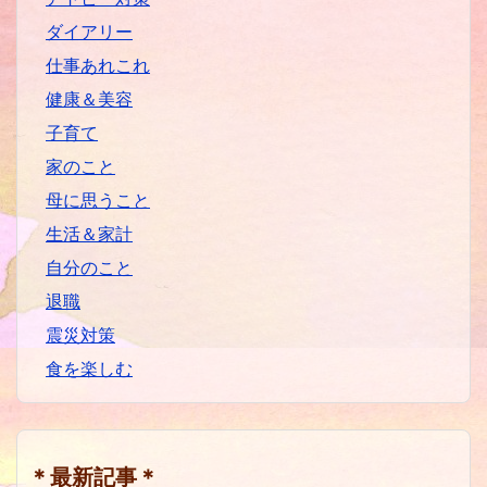
ダイアリー
仕事あれこれ
健康＆美容
子育て
家のこと
母に思うこと
生活＆家計
自分のこと
退職
震災対策
食を楽しむ
＊最新記事＊