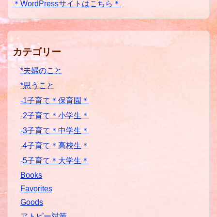
＊WordPressサイトはこちら＊
カテゴリー
*夫婦のこと
*思うこと
-1子育て＊保育園＊
-2子育て＊小学生＊
-3子育て＊中学生＊
-4子育て＊高校生＊
-5子育て＊大学生＊
Books
Favorites
Goods
アトピー対策