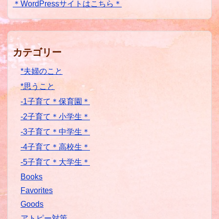
＊WordPressサイトはこちら＊
カテゴリー
*夫婦のこと
*思うこと
-1子育て＊保育園＊
-2子育て＊小学生＊
-3子育て＊中学生＊
-4子育て＊高校生＊
-5子育て＊大学生＊
Books
Favorites
Goods
アトピー対策