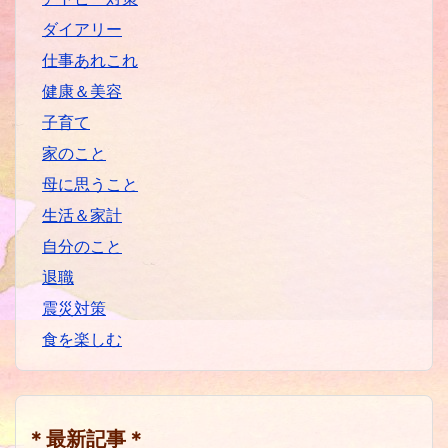
ダイアリー
仕事あれこれ
健康＆美容
子育て
家のこと
母に思うこと
生活＆家計
自分のこと
退職
震災対策
食を楽しむ
＊最新記事＊