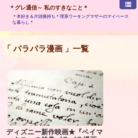
＊グレ通信～ 私のすきなこと＊
＊本好き＆片頭痛持ち＊理系ワーキングマザーのマイペース
な暮らし＊
「 パラパラ漫画 」一覧
ディズニー新作映画★『ベイマ