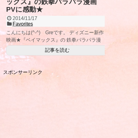
ックス』の鉄拳パラパラ漫画
PVに感動★
2014/11/17
Favorites
こんにちは(^-^) Greです。 ディズニー新作
映画★『ベイマックス』の 鉄拳パラパラ漫
画がyoutubeで公開されていま
記事を読む
スポンサーリンク