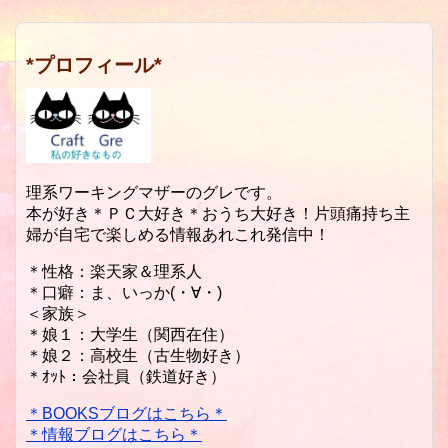
*プロフィール*
理系ワーキングマザーのグレです。
本が好き＊ＰＣ大好き＊おうち大好き！片頭痛持ち主
婦が自宅で楽しめる情報あれこれ発信中！
＊性格：楽天家＆理系人
＊口癖：ま、いっか(・∀・)
＜家族＞
＊娘１：大学生（関西在住）
＊娘２：高校生（古生物好き）
＊ｵｯﾄ：会社員（鉄道好き）
＊BOOKSブログはこちら＊
＊情報ブログはこちら＊