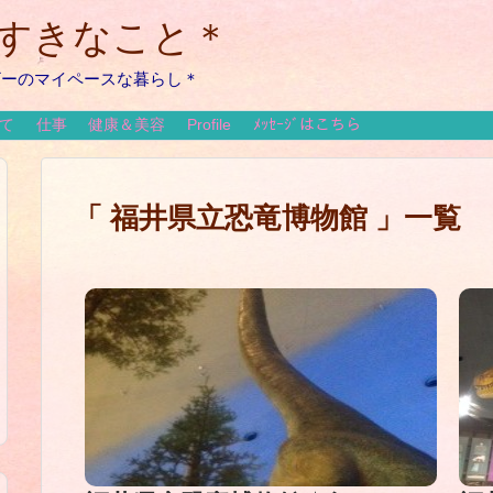
のすきなこと＊
ザーのマイペースな暮らし＊
て
仕事
健康＆美容
Profile
ﾒｯｾｰｼﾞはこちら
「 福井県立恐竜博物館 」一覧