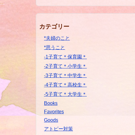
カテゴリー
*夫婦のこと
*思うこと
-1子育て＊保育園＊
-2子育て＊小学生＊
-3子育て＊中学生＊
-4子育て＊高校生＊
-5子育て＊大学生＊
Books
Favorites
Goods
アトピー対策