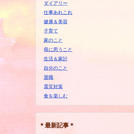
ダイアリー
仕事あれこれ
健康＆美容
子育て
家のこと
母に思うこと
生活＆家計
自分のこと
退職
震災対策
食を楽しむ
＊最新記事＊