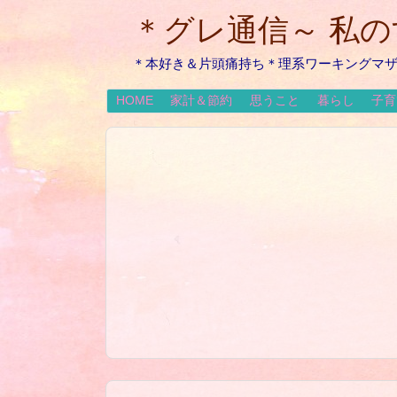
＊グレ通信～ 私
＊本好き＆片頭痛持ち＊理系ワーキングマ
HOME
家計＆節約
思うこと
暮らし
子育