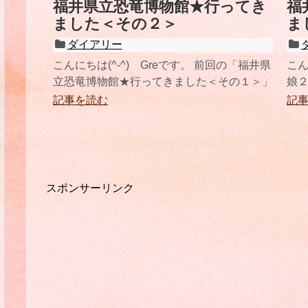
福井県立恐竜博物館★行ってき
福
ました＜その２＞
ま
ダイアリー
こんにちは(^-^) Greです。 前回の「福井県
こん
立恐竜博物館★行ってきました＜その１＞」
娘
の 続きです！ またまた長文
まい
記事を読む
記
スポンサーリンク