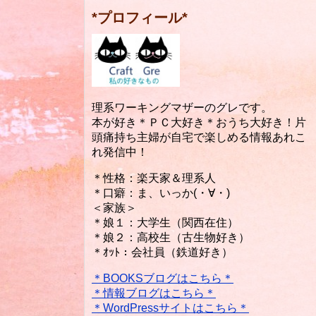
*プロフィール*
理系ワーキングマザーのグレです。
本が好き＊ＰＣ大好き＊おうち大好き！片
頭痛持ち主婦が自宅で楽しめる情報あれこ
れ発信中！
＊性格：楽天家＆理系人
＊口癖：ま、いっか(・∀・)
＜家族＞
＊娘１：大学生（関西在住）
＊娘２：高校生（古生物好き）
＊ｵｯﾄ：会社員（鉄道好き）
＊BOOKSブログはこちら＊
＊情報ブログはこちら＊
＊WordPressサイトはこちら＊