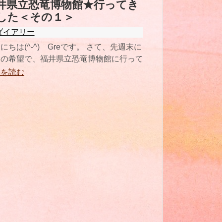
井県立恐竜博物館★行ってき
した＜その１＞
ダイアリー
にちは(^-^) Greです。 さて、先週末に
２の希望で、福井県立恐竜博物館に行って
りました✧ とても
事を読む