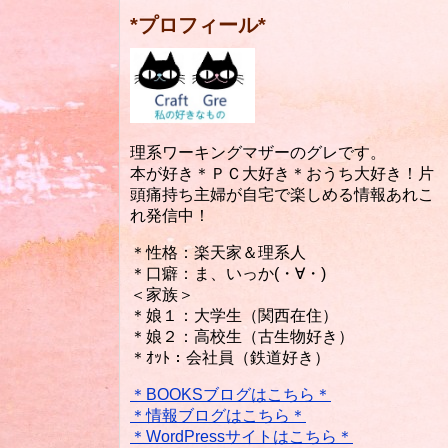
*プロフィール*
理系ワーキングマザーのグレです。
本が好き＊ＰＣ大好き＊おうち大好き！片
頭痛持ち主婦が自宅で楽しめる情報あれこ
れ発信中！
＊性格：楽天家＆理系人
＊口癖：ま、いっか(・∀・)
＜家族＞
＊娘１：大学生（関西在住）
＊娘２：高校生（古生物好き）
＊ｵｯﾄ：会社員（鉄道好き）
＊BOOKSブログはこちら＊
＊情報ブログはこちら＊
＊WordPressサイトはこちら＊