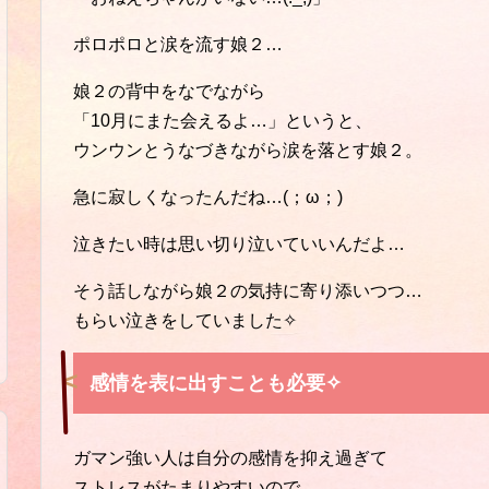
ポロポロと涙を流す娘２…
娘２の背中をなでながら
「10月にまた会えるよ…」というと、
ウンウンとうなづきながら涙を落とす娘２。
急に寂しくなったんだね…(；ω；)
泣きたい時は思い切り泣いていいんだよ…
そう話しながら娘２の気持に寄り添いつつ…
もらい泣きをしていました✧
感情を表に出すことも必要✧
ガマン強い人は自分の感情を抑え過ぎて
ストレスがたまりやすいので…