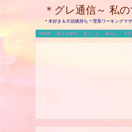
＊グレ通信～ 私
＊本好き＆片頭痛持ち＊理系ワーキングマ
HOME
家計＆節約
思うこと
暮らし
子育