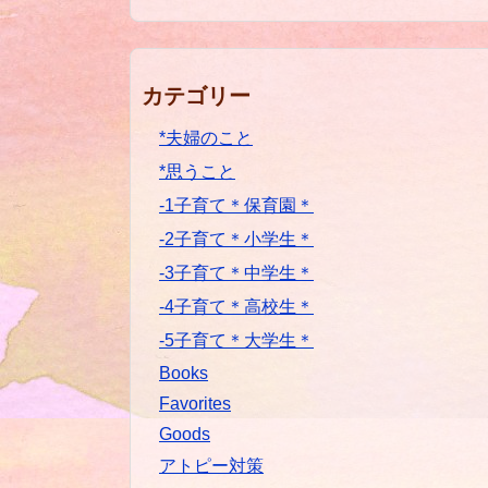
カテゴリー
*夫婦のこと
*思うこと
-1子育て＊保育園＊
-2子育て＊小学生＊
-3子育て＊中学生＊
-4子育て＊高校生＊
-5子育て＊大学生＊
Books
Favorites
Goods
アトピー対策