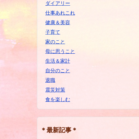
ダイアリー
仕事あれこれ
健康＆美容
子育て
家のこと
母に思うこと
生活＆家計
自分のこと
退職
震災対策
食を楽しむ
＊最新記事＊