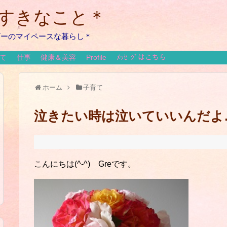
のすきなこと＊
ザーのマイペースな暮らし＊
て
仕事
健康＆美容
Profile
ﾒｯｾｰｼﾞはこちら
ホーム
子育て
泣きたい時は泣いていいんだよ
こんにちは(^-^) Greです。