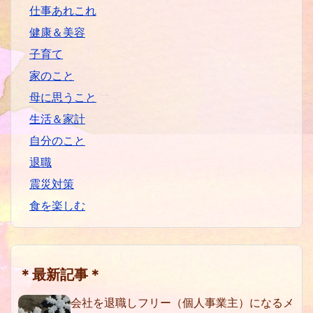
仕事あれこれ
健康＆美容
子育て
家のこと
母に思うこと
生活＆家計
自分のこと
退職
震災対策
食を楽しむ
＊最新記事＊
会社を退職しフリー（個人事業主）になるメ