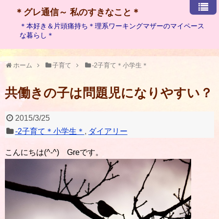
＊グレ通信～ 私のすきなこと＊
＊本好き＆片頭痛持ち＊理系ワーキングマザーのマイペース
な暮らし＊
ホーム
子育て
-2子育て＊小学生＊
共働きの子は問題児になりやすい？
2015/3/25
-2子育て＊小学生＊
,
ダイアリー
こんにちは(^-^) Greです。