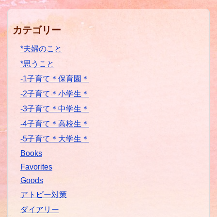
カテゴリー
*夫婦のこと
*思うこと
-1子育て＊保育園＊
-2子育て＊小学生＊
-3子育て＊中学生＊
-4子育て＊高校生＊
-5子育て＊大学生＊
Books
Favorites
Goods
アトピー対策
ダイアリー