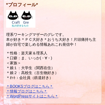
*プロフィール*
理系ワーキングマザーのグレです。
本が好き＊ＰＣ大好き＊おうち大好き！片頭痛持ち主
婦が自宅で楽しめる情報あれこれ発信中！
＊性格：楽天家＆理系人
＊口癖：ま、いっか(・∀・)
＜家族＞
＊娘１：大学生（関西在住）
＊娘２：高校生（古生物好き）
＊ｵｯﾄ：会社員（鉄道好き）
＊BOOKSブログはこちら＊
＊情報ブログはこちら＊
＊WordPressサイトはこちら＊