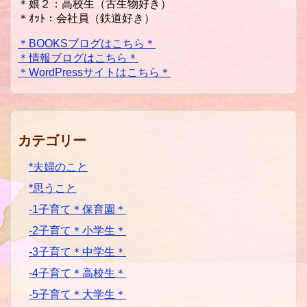
＊娘２：高校生（古生物好き）
＊ｵｯﾄ：会社員（鉄道好き）
＊BOOKSブログはこちら＊
＊情報ブログはこちら＊
＊WordPressサイトはこちら＊
カテゴリー
*夫婦のこと
*思うこと
-1子育て＊保育園＊
-2子育て＊小学生＊
-3子育て＊中学生＊
-4子育て＊高校生＊
-5子育て＊大学生＊