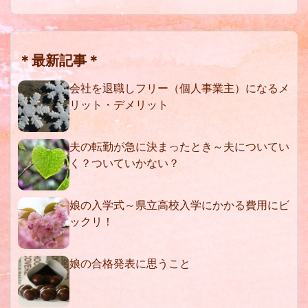
＊最新記事＊
会社を退職しフリー（個人事業主）になるメ
リット・デメリット
夫の転勤が急に決まったとき～夫についてい
く？ついていかない？
娘の入学式～県立高校入学にかかる費用にビ
ックリ！
娘の合格発表に思うこと