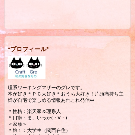
*プロフィール*
理系ワーキングマザーのグレです。
本が好き＊ＰＣ大好き＊おうち大好き！片頭痛持ち主
婦が自宅で楽しめる情報あれこれ発信中！
＊性格：楽天家＆理系人
＊口癖：ま、いっか(・∀・)
＜家族＞
＊娘１：大学生（関西在住）