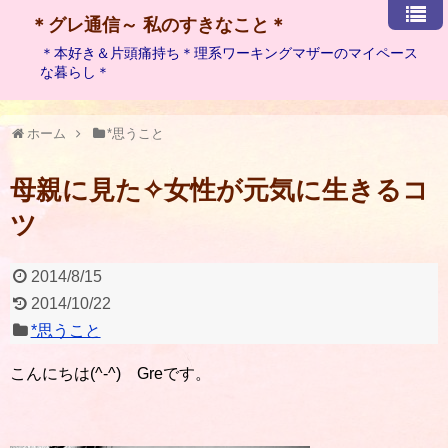
＊グレ通信～ 私のすきなこと＊
＊本好き＆片頭痛持ち＊理系ワーキングマザーのマイペース
な暮らし＊
ホーム
*思うこと
母親に見た✧女性が元気に生きるコ
ツ
2014/8/15
2014/10/22
*思うこと
こんにちは(^-^) Greです。