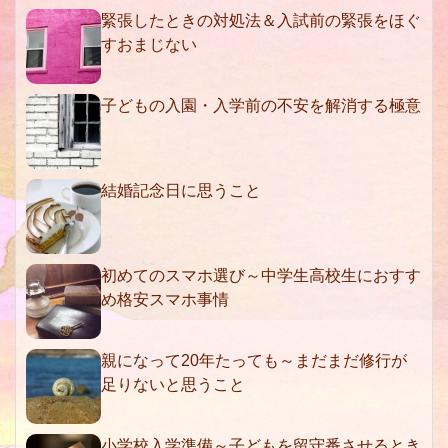
緊張したときの対処法＆入試前の緊張をほぐ
すおまじない
子どもの入園・入学前の不安を解消する極意
結婚記念日に思うこと
初めてのスマホ選び～中学生高校生におすす
め格安スマホ事情
親になって20年たっても～まだまだ修行が
足りないと思うこと
小学校入学準備～子どもを留守番させるとき