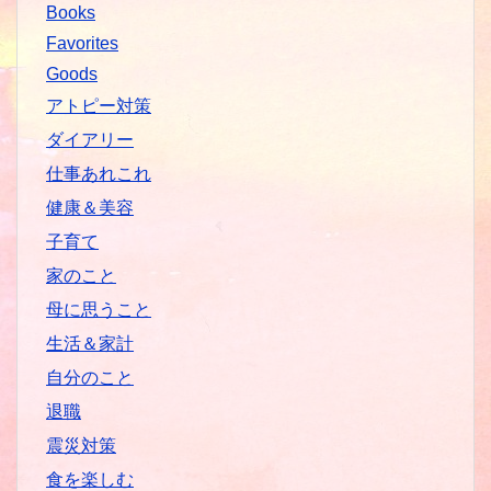
Books
Favorites
Goods
アトピー対策
ダイアリー
仕事あれこれ
健康＆美容
子育て
家のこと
母に思うこと
生活＆家計
自分のこと
退職
震災対策
食を楽しむ