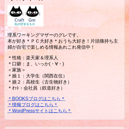
理系ワーキングマザーのグレです。
本が好き＊ＰＣ大好き＊おうち大好き！片頭痛持ち主
婦が自宅で楽しめる情報あれこれ発信中！
＊性格：楽天家＆理系人
＊口癖：ま、いっか(・∀・)
＜家族＞
＊娘１：大学生（関西在住）
＊娘２：高校生（古生物好き）
＊ｵｯﾄ：会社員（鉄道好き）
＊BOOKSブログはこちら＊
＊情報ブログはこちら＊
＊WordPressサイトはこちら＊