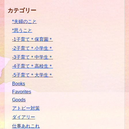
カテゴリー
*夫婦のこと
*思うこと
-1子育て＊保育園＊
-2子育て＊小学生＊
-3子育て＊中学生＊
-4子育て＊高校生＊
-5子育て＊大学生＊
Books
Favorites
Goods
アトピー対策
ダイアリー
仕事あれこれ