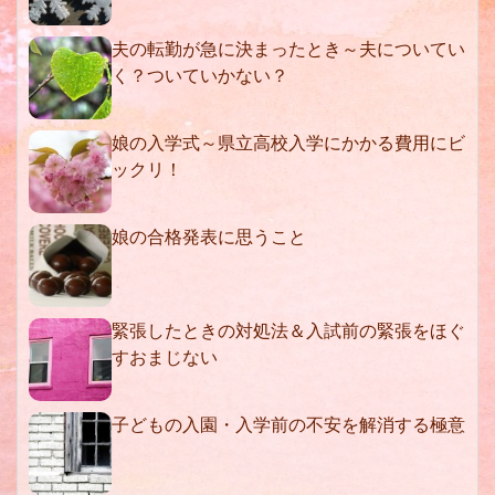
夫の転勤が急に決まったとき～夫についてい
く？ついていかない？
娘の入学式～県立高校入学にかかる費用にビ
ックリ！
娘の合格発表に思うこと
緊張したときの対処法＆入試前の緊張をほぐ
すおまじない
子どもの入園・入学前の不安を解消する極意