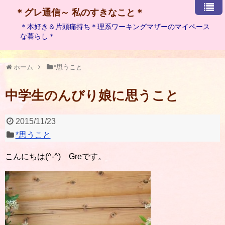
＊グレ通信～ 私のすきなこと＊
＊本好き＆片頭痛持ち＊理系ワーキングマザーのマイペース
な暮らし＊
ホーム
*思うこと
中学生のんびり娘に思うこと
2015/11/23
*思うこと
こんにちは(^-^) Greです。