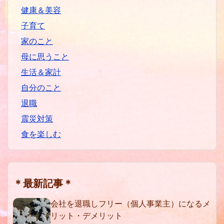
健康＆美容
子育て
家のこと
母に思うこと
生活＆家計
自分のこと
退職
震災対策
食を楽しむ
＊最新記事＊
会社を退職しフリー（個人事業主）になるメ
リット・デメリット