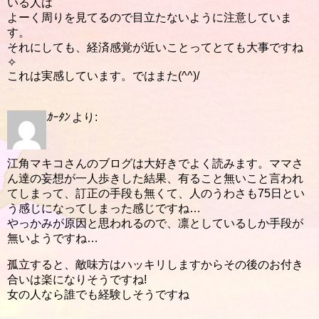
いる人は
よーく周りを見てるので目立たないように注意していま
す。
それにしても、経済感覚が近いことってとても大事ですね
✧
これは実感しています。ではまた(^^)/
ｶｰﾀﾝ
より:
江角マキコさんのブログは大好きでよく読みます。ママさ
ん達の妄想が一人歩きした結果、有ること無いこと言われ
てしまって、訂正の手段も無くて、人のうわさも75日とい
う感じになってしまった感じですね…
やっかみが原因と思われるので、凛としているしか手段が
無いようですね…
孤立すると、敵味方はハッキリしますからその後のお付き
合いは楽になりそうですね!
女の人なら誰でも経験しそうですね