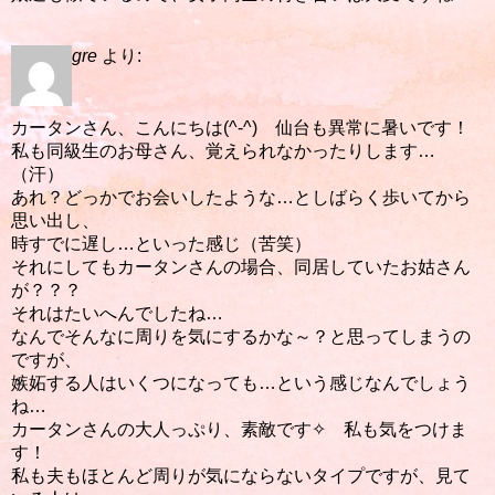
gre
より:
カータンさん、こんにちは(^-^) 仙台も異常に暑いです！
私も同級生のお母さん、覚えられなかったりします…
（汗）
あれ？どっかでお会いしたような…としばらく歩いてから
思い出し、
時すでに遅し…といった感じ（苦笑）
それにしてもカータンさんの場合、同居していたお姑さん
が？？？
それはたいへんでしたね…
なんでそんなに周りを気にするかな～？と思ってしまうの
ですが、
嫉妬する人はいくつになっても…という感じなんでしょう
ね…
カータンさんの大人っぷり、素敵です✧ 私も気をつけま
す！
私も夫もほとんど周りが気にならないタイプですが、見て