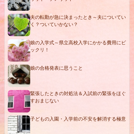
夫の転勤が急に決まったとき～夫についてい
く？ついていかない？
娘の入学式～県立高校入学にかかる費用にビ
ックリ！
娘の合格発表に思うこと
緊張したときの対処法＆入試前の緊張をほぐ
すおまじない
子どもの入園・入学前の不安を解消する極意