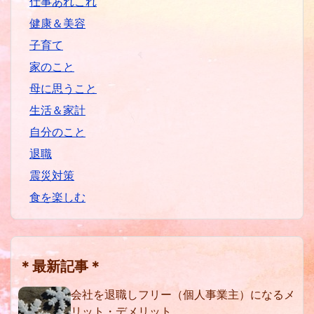
仕事あれこれ
健康＆美容
子育て
家のこと
母に思うこと
生活＆家計
自分のこと
退職
震災対策
食を楽しむ
＊最新記事＊
会社を退職しフリー（個人事業主）になるメ
リット・デメリット