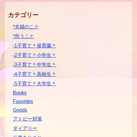
カテゴリー
*夫婦のこと
*思うこと
-1子育て＊保育園＊
-2子育て＊小学生＊
-3子育て＊中学生＊
-4子育て＊高校生＊
-5子育て＊大学生＊
Books
Favorites
Goods
アトピー対策
ダイアリー