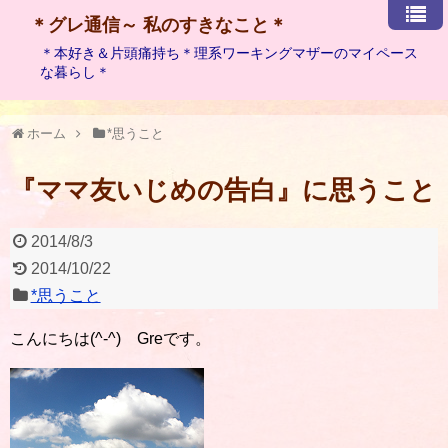
＊グレ通信～ 私のすきなこと＊
＊本好き＆片頭痛持ち＊理系ワーキングマザーのマイペース
な暮らし＊
ホーム
*思うこと
『ママ友いじめの告白』に思うこと
2014/8/3
2014/10/22
*思うこと
こんにちは(^-^) Greです。