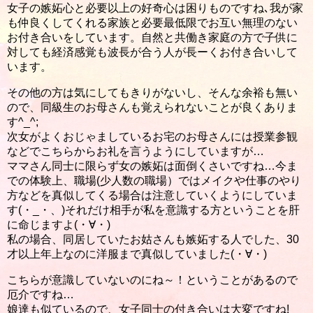
女子の嫉妬心と必要以上の好奇心は困りものですね､我が家
も仲良くしてくれる家族と必要最低限でお互い無理のない
お付き合いをしています。自然と共働き家庭の方で子供に
対しても経済感覚も波長が合う人が長ーくお付き合いして
います。
その他の方は気にしてもきりがないし、そんな余裕も無い
ので、同級生のお母さんも覚えられないことが良くありま
す^_^;
次女がよくおじゃましているお宅のお母さんには授業参観
などでこちらからお礼を言うようにしていますが…
ママさん同士に限らず女の嫉妬は面倒くさいですね…今ま
での体験上、職場(少人数の職場）ではメイクや仕事のやり
方などを真似してくる場合は注意していくようにしていま
す(・_・、)それだけ相手が私を意識する方ということを肝
に命じますよ(・∀・)
私の場合、同居していたお姑さんも嫉妬する人でした、30
才以上年上なのに洋服まで真似していました(・∀・)
こちらが意識していないのにね～！ということがあるので
厄介ですね…
娘達も似ているので、女子同士の付き合いは大変ですね!