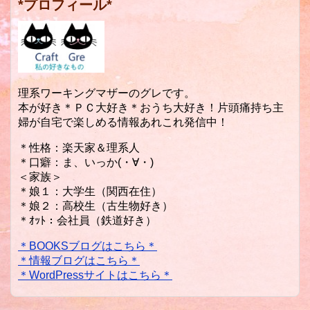
*プロフィール*
理系ワーキングマザーのグレです。
本が好き＊ＰＣ大好き＊おうち大好き！片頭痛持ち主
婦が自宅で楽しめる情報あれこれ発信中！
＊性格：楽天家＆理系人
＊口癖：ま、いっか(・∀・)
＜家族＞
＊娘１：大学生（関西在住）
＊娘２：高校生（古生物好き）
＊ｵｯﾄ：会社員（鉄道好き）
＊BOOKSブログはこちら＊
＊情報ブログはこちら＊
＊WordPressサイトはこちら＊