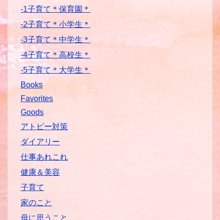
-1子育て＊保育園＊
-2子育て＊小学生＊
-3子育て＊中学生＊
-4子育て＊高校生＊
-5子育て＊大学生＊
Books
Favorites
Goods
アトピー対策
ダイアリー
仕事あれこれ
健康＆美容
子育て
家のこと
母に思うこと