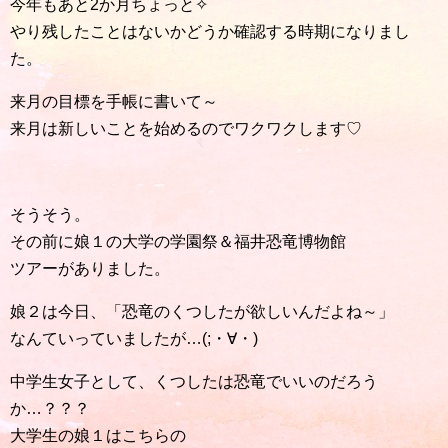
今年もあと2か月ちょっと✧
やり残したことはないかどうか確認する時期になりまし
た。
来月の目標を手帳に書いて～
来月は新しいことを始めるのでワクワクします♡
そうそう。
その前に娘１の大学の学園祭＆福井恐竜博物館
ツアーがありました。
娘２は今日、「恐竜のくつしたが欲しいんだよね～」
なんていっていましたが…(;・∀・)
中学生女子として、くつしたは恐竜でいいのだろう
か…？？？
大学生の娘１はこちらの