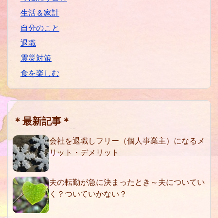
生活＆家計
自分のこと
退職
震災対策
食を楽しむ
＊最新記事＊
会社を退職しフリー（個人事業主）になるメ
リット・デメリット
夫の転勤が急に決まったとき～夫についてい
く？ついていかない？