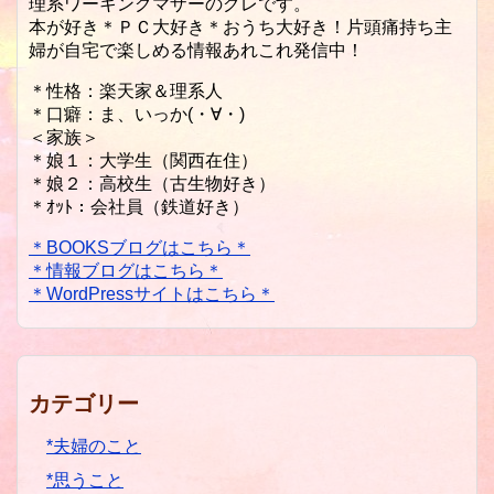
理系ワーキングマザーのグレです。
本が好き＊ＰＣ大好き＊おうち大好き！片頭痛持ち主
婦が自宅で楽しめる情報あれこれ発信中！
＊性格：楽天家＆理系人
＊口癖：ま、いっか(・∀・)
＜家族＞
＊娘１：大学生（関西在住）
＊娘２：高校生（古生物好き）
＊ｵｯﾄ：会社員（鉄道好き）
＊BOOKSブログはこちら＊
＊情報ブログはこちら＊
＊WordPressサイトはこちら＊
カテゴリー
*夫婦のこと
*思うこと