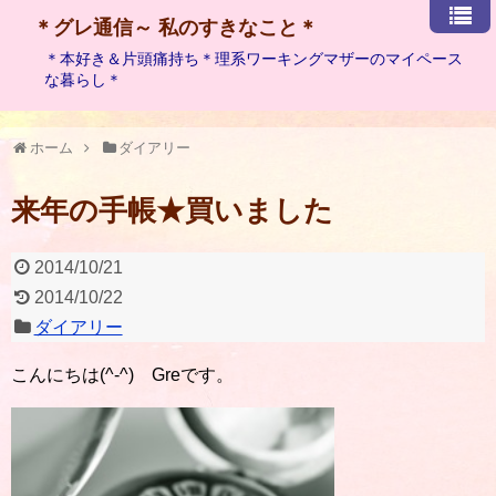
＊グレ通信～ 私のすきなこと＊
＊本好き＆片頭痛持ち＊理系ワーキングマザーのマイペース
な暮らし＊
ホーム
ダイアリー
来年の手帳★買いました
2014/10/21
2014/10/22
ダイアリー
こんにちは(^-^) Greです。