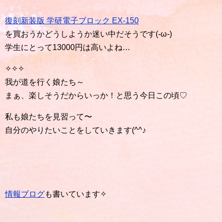
復刻新装版 学研電子ブロック EX-150
を買おうかどうしようか迷い中だそうです(-ω-)
学生にとって13000円は高いよね…
✧✧✧
我が道を行く娘たち～
まぁ、楽しそうだからいっか！と思う今日この頃♡
私も娘たちを見習って〜
自分のやりたいことをしていきます(^^♪
情報ブログ
も書いています✧