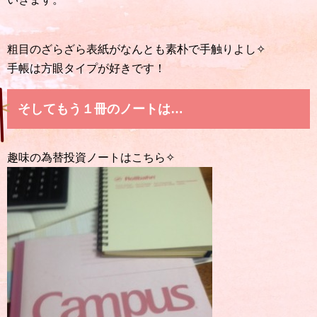
粗目のざらざら表紙がなんとも素朴で手触りよし✧
手帳は方眼タイプが好きです！
そしてもう１冊のノートは…
趣味の為替投資ノートはこちら✧