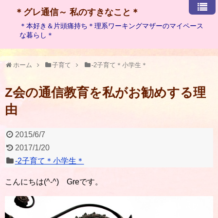
＊グレ通信～ 私のすきなこと＊
＊本好き＆片頭痛持ち＊理系ワーキングマザーのマイペース
な暮らし＊
ホーム
子育て
-2子育て＊小学生＊
Z会の通信教育を私がお勧めする理
由
2015/6/7
2017/1/20
-2子育て＊小学生＊
こんにちは(^-^) Greです。